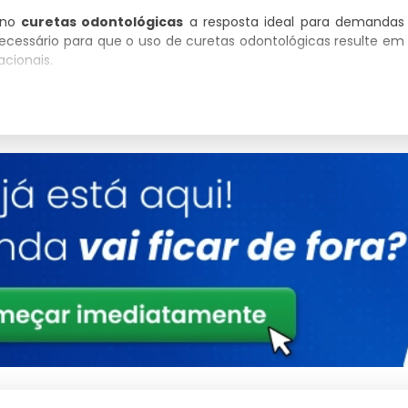
 no
curetas odontológicas
a resposta ideal para demandas
necessário para que o uso de curetas odontológicas resulte em
cionais.
Detalhes
Ligas metálicas tratadas contra corrosão
Otimizado para baixo consumo e alto ganho
Produto com garantia de procedência e
suporte
Consultoria Especializada
s complexos.
e técnico.
mas técnicas.