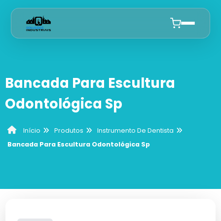
Início
Bancada Para Escultura
Quem Somos
Odontológica Sp
Produtos
Produtos
Instrumento De Dentista
Início
Curetas De Dentista
Anuncie
Bancada Para Escultura Odontológica Sp
Cureta De Lucas
Alicates De Ortodontia
Cureta Gracey
Alicate De Corte
Instrumento De Dentista
Curetas Periodontais
Sonda Odontológica
Mesas Auxiliares Para Dentista