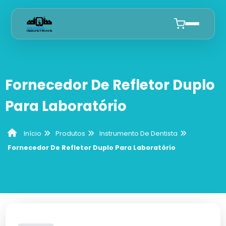
Início
Fornecedor De Refletor Duplo
Quem Somos
Para Laboratório
Produtos
Produtos
Instrumento De Dentista
Início
Curetas De Dentista
Anuncie
Fornecedor De Refletor Duplo Para Laboratório
Cureta De Lucas
Alicates De Ortodontia
Cureta Gracey
Alicate De Corte
Instrumento De Dentista
Curetas Periodontais
Sonda Odontológica
Mesas Auxiliares Para Dentista