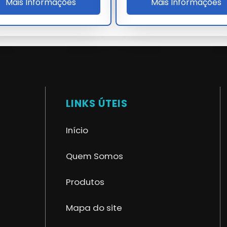
Mais Informações
Mais Informações
linar para odontologia, basta encaminhar sua necessidade via
ncada multidisciplinar para odontologia?
zenamento e uso conforme a ficha técnica oficial fornecida
disciplinar para odontologia em nossa
LINKS ÚTEIS
Início
garantindo performance superior às alternativas comuns.
 para odontologia
permite aplicação em diversos setores,
Quem Somos
tes.
anar dúvidas sobre a melhor forma de implementar o bancada
Produtos
rabalho.
odontologia é um dos seus maiores diferenciais, garantindo que
Mapa do site
ngo do tempo.