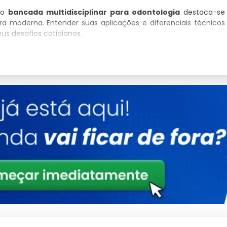
 o
bancada multidisciplinar para odontologia
destaca-se
 moderna. Entender suas aplicações e diferenciais técnicos
us desafios cotidianos.
Detalhes
Ligas metálicas tratadas contra corrosão
Otimizado para baixo consumo e alto ganho
Produto com garantia de procedência e
suporte
Consultoria Especializada
nvestidor.
e técnico.
ambiental.