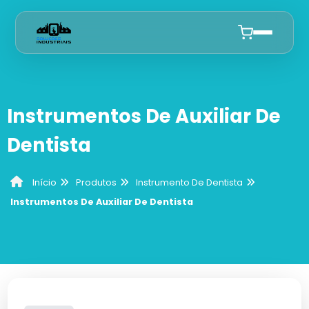
Início
Instrumentos De Auxiliar De
Quem Somos
Dentista
Produtos
Produtos
Instrumento De Dentista
Início
Curetas De Dentista
Anuncie
Instrumentos De Auxiliar De Dentista
Cureta De Lucas
Alicates De Ortodontia
Cureta Gracey
Alicate De Corte
Instrumento De Dentista
Curetas Periodontais
Sonda Odontológica
Mesas Auxiliares Para Dentista