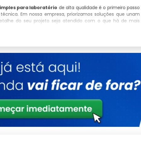
simples para laboratório
de alta qualidade é o primeiro passo
o técnica. Em nossa empresa, priorizamos soluções que unam
detalhe do seu projeto seja atendido com o que há de mais
De Refletor Simples Para
eriedade com que trata o fornecimento de
fabricante de
utos são selecionados criteriosamente para garantir que você
idade.
Detalhes
Estrutura reforçada para uso contínuo
Validado sob rigorosos testes de qualidade
Design versátil para múltiplos cenários