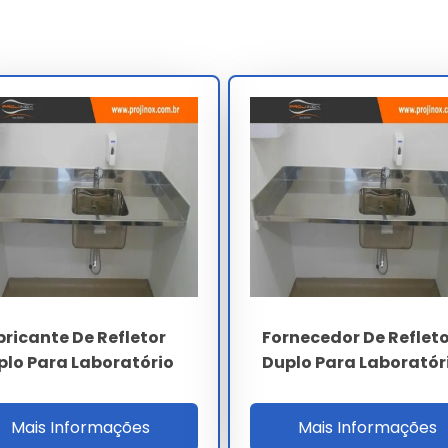
Consultoria Especializada
s complexos.
setor.
amadas no sistema.
periódica.
mas técnicas.
aste precoce.
tor simples para laboratório
leva em conta a complexidade
hamos com propostas personalizadas para garantir o melhor
bricante De Refletor
Fornecedor De Reflet
plo Para Laboratório
Duplo Para Laboratór
Refletor Simples Para Laboratório
Mais Informações
Mais Informações
 realize a aquisição através de canais oficiais e fornecedores