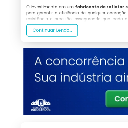
O investimento em um
fabricante de refletor 
para garantir a eficiência de qualquer operaçã
resistência e precisão, assegurando que cada 
moderno no mercado.
Continuar Lendo...
Por que escolher Fabricante 
Laboratório conosco?
Nossa empresa se destaca no mercado pela s
refletor simples para laboratório
. Nossos prod
tenha em mãos uma ferramenta de alta confiabil
Especificações Técnicas
Atributo
Base Técnica
Certificação
Aplicação