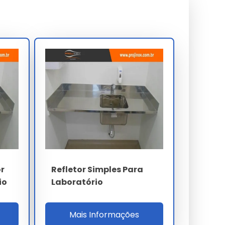
or
Refletor Simples Para
io
Laboratório
Mais Informações