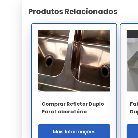
Suporte
Produtos Relacionados
Características e Benefícios
Facilidade de instalação e integração em sistema
Qualidade validada pelos maiores especialistas do 
Redução comprovada de manutenções não progr
Design moderno que facilita a inspeção e limpeza 
Alta adaptabilidade a diferentes exigências e nor
Máxima proteção contra agentes externos e desg
Preço e Orçamento
A definição de valores para
fabricante de refle
técnica e o volume da sua necessidade. Trabal
Comprar Refletor Duplo
Fa
custo-benefício em cada projeto.
Para Laboratório
Du
Onde Comprar Fabricante De 
Mais Informações
Para garantir a procedência e qualidade técnica,