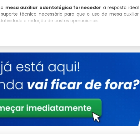
 no
mesa auxiliar odontológica fornecedor
a resposta ideal
suporte técnico necessário para que o uso de mesa auxiliar
utividade e redução de custos operacionais.
iar Odontológica Fornecedor
eriedade com que trata o fornecimento de
mesa auxiliar
 selecionados criteriosamente para garantir que você tenha em
Detalhes
Estrutura reforçada para uso contínuo
Validado sob rigorosos testes de qualidade
Design versátil para múltiplos cenários
Consultoria Especializada