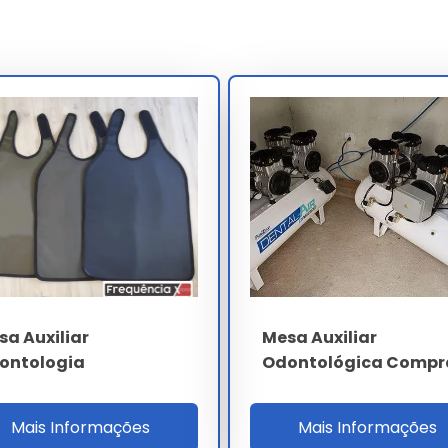
s complexos.
ambiental.
periódica.
setor.
nvestidor.
 industrial.
amadas no sistema.
ológica fornecedor
leva em conta a complexidade técnica e
 propostas personalizadas para garantir o melhor custo-
sa Auxiliar
Mesa Auxiliar
ontologia
Odontológica Compr
 Odontológica Fornecedor
Mais Informações
Mais Informações
 realize a aquisição através de canais oficiais e fornecedores