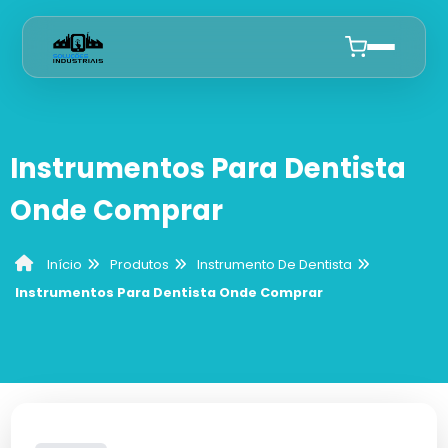
Início
Instrumentos Para Dentista
Quem Somos
Onde Comprar
Produtos
Produtos
Instrumento De Dentista
Início
Curetas De Dentista
Anuncie
Instrumentos Para Dentista Onde Comprar
Cureta De Lucas
Alicates De Ortodontia
Cureta Gracey
Alicate De Corte
Instrumento De Dentista
Curetas Periodontais
Sonda Odontológica
Mesas Auxiliares Para Dentista